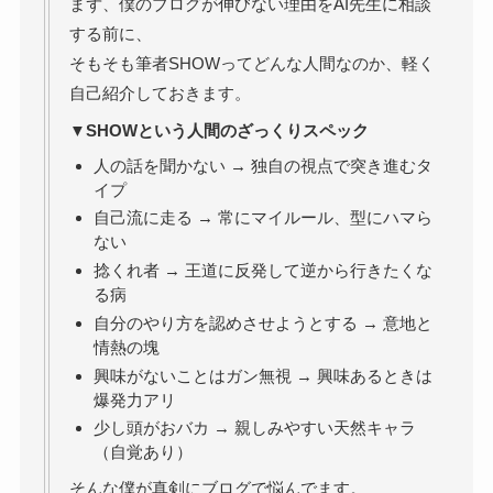
まず、僕のブログが伸びない理由をAI先生に相談
する前に、
そもそも筆者SHOWってどんな人間なのか、軽く
自己紹介しておきます。
▼SHOWという人間のざっくりスペック
人の話を聞かない → 独自の視点で突き進むタ
イプ
自己流に走る → 常にマイルール、型にハマら
ない
捻くれ者 → 王道に反発して逆から行きたくな
る病
自分のやり方を認めさせようとする → 意地と
情熱の塊
興味がないことはガン無視 → 興味あるときは
爆発力アリ
少し頭がおバカ → 親しみやすい天然キャラ
（自覚あり）
そんな僕が真剣にブログで悩んでます。