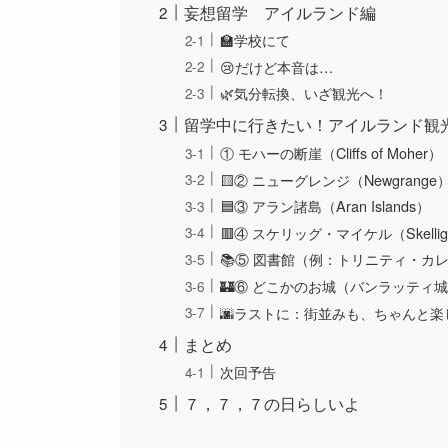
妄想留学 アイルランド編
🏫学校にて
😢だけど本音は…
🌿気分転換、いざ観光へ！
留学中に行きたい！アイルランド観
① モハーの断崖（Cliffs of Moher）
🟨② ニューグレンジ（Newgrange
🟦③ アラン諸島（Aran Islands）
🟥④ スケリッグ・マイケル（Skellig 
📚⑤ 図書館（例：トリニティ・カ
🏰⑥ どこかのお城（バンラッティ
🌆ラストに：街並みも、ちゃんと楽
まとめ
次回予告
７，７，７の日らしいよ