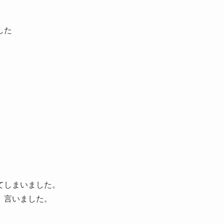
した
てしまいました。
）言いました。