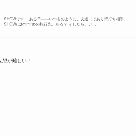
は！SHOWです！ ある日――いつものように、友達（であり壁打ち相手）
。 SHOWにおすすめの旅行先、ある？ そしたら、い…
妄想が難しい！