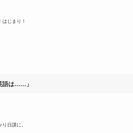
！はじまり！
英語は……」
かり日課に。