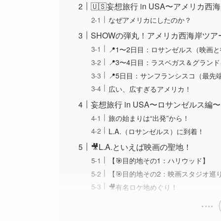
🇺🇸妄想旅行 in USA〜アメリカ
なぜアメリカにしたのか？
SHOWの弾丸！アメリカ西海岸ツア
📍1〜2日目：ロサンゼルス（映画
📍3〜4日目：ラスベガス＆グラン
📍5日目：サンフランシスコ（最先
広い、広すぎるアメリカ！
妄想旅行 in USA〜ロサンゼルス編〜
旅の始まりは“出発”から！
L.A.（ロサンゼルス）に到着！
🎥L.A.といえば映画の聖地！
【🎯目的地その1：ハリウッド】
【🎯目的地その2：映画スタジオ巡
🎥有名ロケ地めぐり！