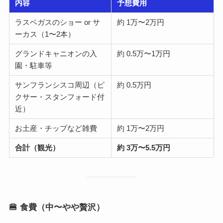
内容
予想費用
ラスベガスのショー or サ
約 1万〜2万円
ーカス（1〜2本）
グランドキャニオンの入
約 0.5万〜1万円
園・駐車等
サンフランシスコ周辺（ピ
約 0.5万円
クサー・スタンフォード付
近）
お土産・チップなど雑費
約 1万〜2万円
合計（観光）
約 3万〜5.5万円
🍔 食費（中〜やや贅沢）