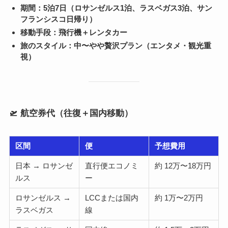
期間：5泊7日（ロサンゼルス1泊、ラスベガス3泊、サン
フランシスコ日帰り）
移動手段：飛行機＋レンタカー
旅のスタイル：中〜やや贅沢プラン（エンタメ・観光重
視）
🛫 航空券代（往復＋国内移動）
区間
便
予想費用
日本 → ロサンゼ
直行便エコノミ
約 12万〜18万円
ルス
ー
ロサンゼルス →
LCCまたは国内
約 1万〜2万円
ラスベガス
線