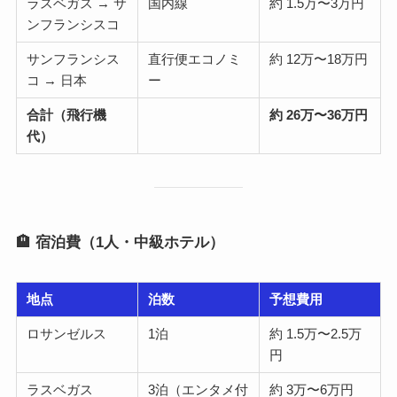
ラスベガス → サ
国内線
約 1.5万〜3万円
ンフランシスコ
サンフランシス
直行便エコノミ
約 12万〜18万円
コ → 日本
ー
合計（飛行機
約 26万〜36万円
代）
🏨 宿泊費（1人・中級ホテル）
地点
泊数
予想費用
ロサンゼルス
1泊
約 1.5万〜2.5万
円
ラスベガス
3泊（エンタメ付
約 3万〜6万円